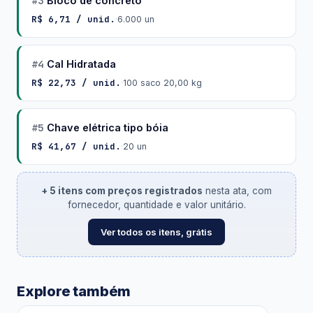
#3
Bloco de concreto
R$ 6,71 / unid.
·
6.000 un
#4
Cal Hidratada
R$ 22,73 / unid.
·
100 saco 20,00 kg
#5
Chave elétrica tipo bóia
R$ 41,67 / unid.
·
20 un
+ 5 itens com preços registrados
nesta ata, com
fornecedor, quantidade e valor unitário.
Ver todos os itens, grátis
Explore também