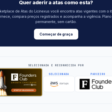
Quer aderir a atas como esta?
etplace de Atas do Licinexus você encontra atas vigentes com o i
rnece, compara preços registrados e acompanha a vigência. Plano 
permanente, sem cartão.
Começar de graça
SELECIONADA E RECONHECIDA POR
SELECIONADA
PARCEIRO