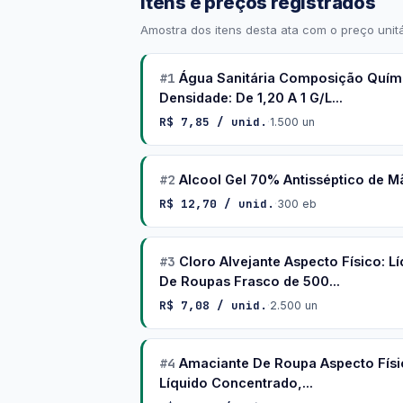
Itens e preços registrados
Amostra dos itens desta ata com o preço unitá
#1
Água Sanitária Composição Química
Densidade: De 1,20 A 1 G/L...
R$ 7,85 / unid.
·
1.500 un
#2
Alcool Gel 70% Antisséptico de 
R$ 12,70 / unid.
·
300 eb
#3
Cloro Alvejante Aspecto Físico: 
De Roupas Frasco de 500...
R$ 7,08 / unid.
·
2.500 un
#4
Amaciante De Roupa Aspecto Físic
Líquido Concentrado,...