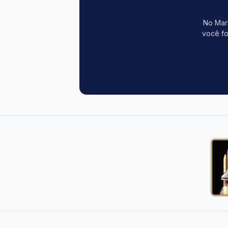
No Mark
você fo