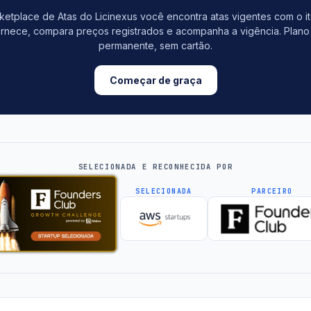
etplace de Atas do Licinexus você encontra atas vigentes com o i
rnece, compara preços registrados e acompanha a vigência. Plano 
permanente, sem cartão.
Começar de graça
SELECIONADA E RECONHECIDA POR
SELECIONADA
PARCEIRO