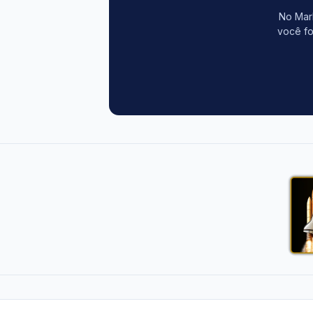
No Mark
você fo