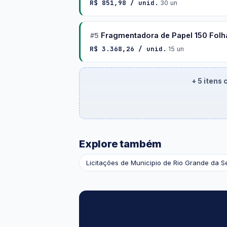
R$ 851,98 / unid.
·
30 un
#5
Fragmentadora de Papel 150 Folha
R$ 3.368,26 / unid.
·
15 un
+ 5 itens
Explore também
Licitações de Municipio de Rio Grande da S