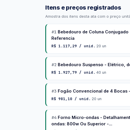
Itens e preços registrados
Amostra dos itens desta ata com o preço unitá
#1
Bebedouro de Coluna Conjugado - 
Referencia
R$ 1.117,29 / unid.
·
20 un
#2
Bebedouro Suspenso - Elétrico, d
R$ 1.927,79 / unid.
·
40 un
#3
Fogão Convencional de 4 Bocas -
R$ 981,10 / unid.
·
20 un
#4
Forno Micro-ondas - Detalhamento 
ondas: 800w Ou Superior -...