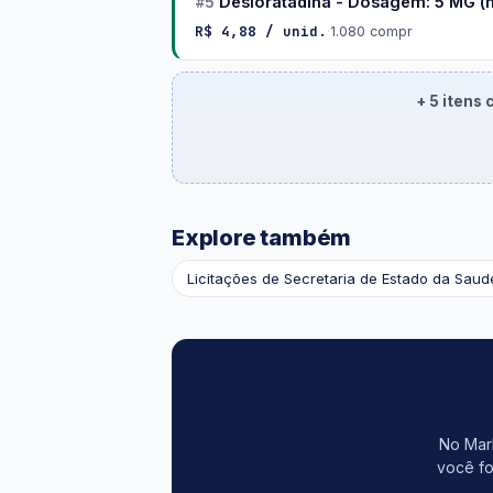
#5
Desloratadina - Dosagem: 5 MG (m
R$ 4,88 / unid.
·
1.080 compr
+ 5 itens
Explore também
Licitações de Secretaria de Estado da Saud
No Mark
você fo