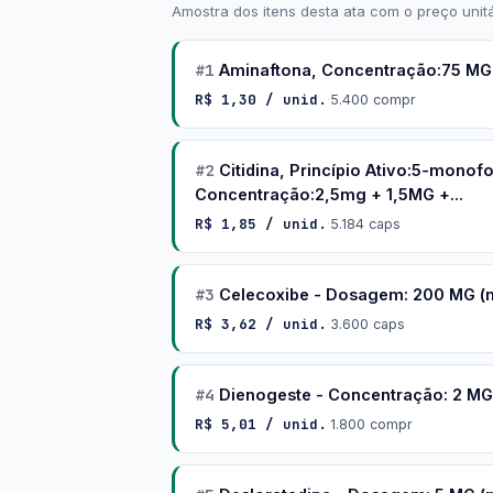
Amostra dos itens desta ata com o preço unitá
#1
Aminaftona, Concentração:75 MG
R$ 1,30 / unid.
·
5.400 compr
#2
Citidina, Princípio Ativo:5-monof
Concentração:2,5mg + 1,5MG +...
R$ 1,85 / unid.
·
5.184 caps
#3
Celecoxibe - Dosagem: 200 MG (m
R$ 3,62 / unid.
·
3.600 caps
#4
Dienogeste - Concentração: 2 MG 
R$ 5,01 / unid.
·
1.800 compr