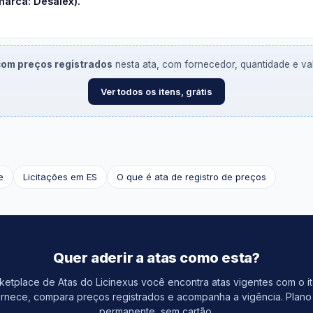
arca: Desalex).
 com preços registrados
nesta ata, com fornecedor, quantidade e valo
Ver todos os itens, grátis
e
Licitações em ES
O que é ata de registro de preços
Quer aderir a atas como esta?
etplace de Atas do Licinexus você encontra atas vigentes com o i
rnece, compara preços registrados e acompanha a vigência. Plano 
permanente, sem cartão.