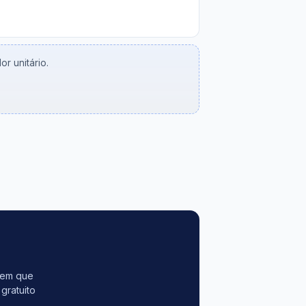
r unitário.
tem que
gratuito