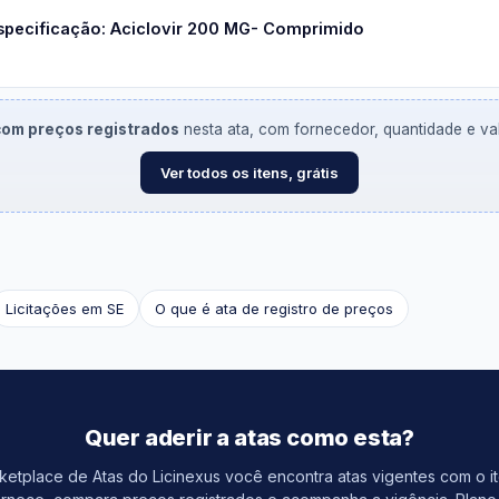
specificação: Aciclovir 200 MG- Comprimido
 com preços registrados
nesta ata, com fornecedor, quantidade e valo
Ver todos os itens, grátis
Licitações em SE
O que é ata de registro de preços
Quer aderir a atas como esta?
etplace de Atas do Licinexus você encontra atas vigentes com o i