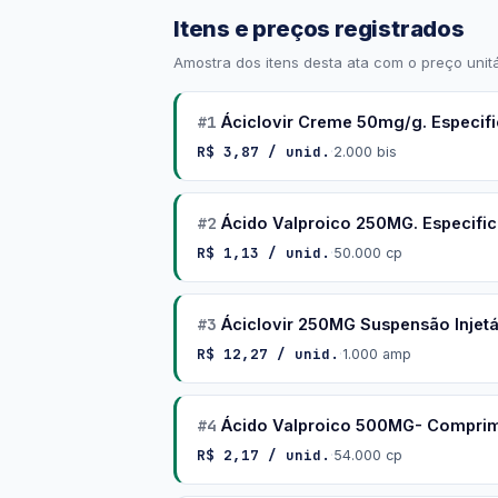
Itens e preços registrados
Amostra dos itens desta ata com o preço unitá
#1
Áciclovir Creme 50mg/g. Especif
R$ 3,87 / unid.
·
2.000 bis
#2
Ácido Valproico 250MG. Especifi
R$ 1,13 / unid.
·
50.000 cp
#3
Áciclovir 250MG Suspensão Injetá
R$ 12,27 / unid.
·
1.000 amp
#4
Ácido Valproico 500MG- Comprimi
R$ 2,17 / unid.
·
54.000 cp