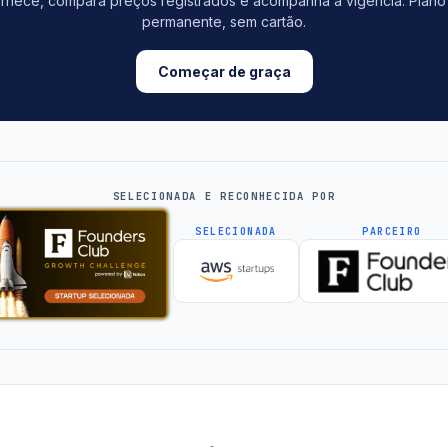
rnece, compara preços registrados e acompanha a vigência. Plano 
permanente, sem cartão.
Começar de graça
SELECIONADA E RECONHECIDA POR
SELECIONADA
PARCEIRO