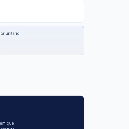
r unitário.
tem que