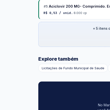
#5
Aciclovir 200 MG- Comprimido. E
R$ 0,53 / unid.
·
8.000 cp
+ 5 itens
Explore também
Licitações de Fundo Municipal de Saude
No Mark