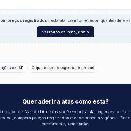
 com preços registrados
nesta ata, com fornecedor, quantidade e valo
Ver todos os itens, grátis
tações em SP
O que é ata de registro de preços
Quer aderir a atas como esta?
etplace de Atas do Licinexus você encontra atas vigentes com o i
rnece, compara preços registrados e acompanha a vigência. Plano 
permanente, sem cartão.