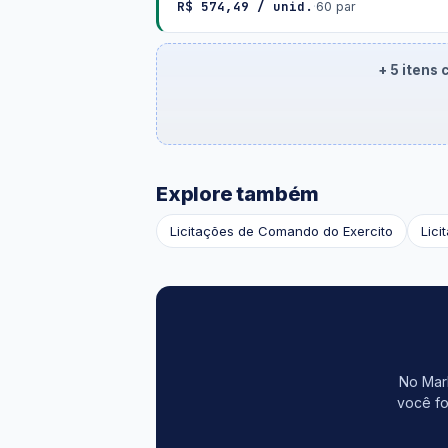
R$ 574,49 / unid.
·
60 par
+ 5 itens
Explore também
Licitações de Comando do Exercito
Lici
No Mark
você fo