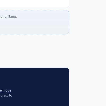
r unitário.
tem que
gratuito