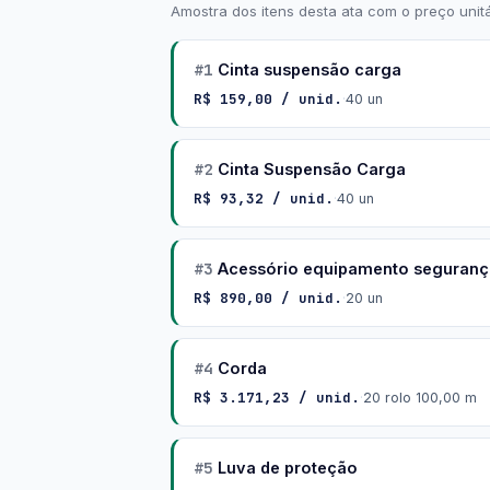
Amostra dos itens desta ata com o preço unitá
#1
Cinta suspensão carga
R$ 159,00 / unid.
·
40 un
#2
Cinta Suspensão Carga
R$ 93,32 / unid.
·
40 un
#3
Acessório equipamento seguranç
R$ 890,00 / unid.
·
20 un
#4
Corda
R$ 3.171,23 / unid.
·
20 rolo 100,00 m
#5
Luva de proteção