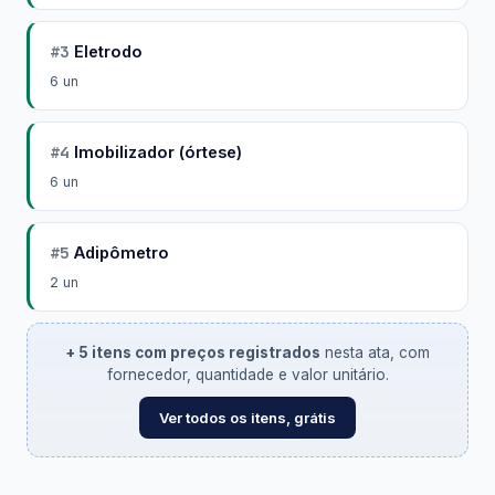
#3
Eletrodo
6 un
#4
Imobilizador (órtese)
6 un
#5
Adipômetro
2 un
+ 5 itens com preços registrados
nesta ata, com
fornecedor, quantidade e valor unitário.
Ver todos os itens, grátis