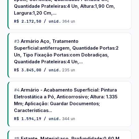
Quantidade Prateleiras:4 Un, Altura:1,90 Cm,
Largura:1,20 Cm,...
R$ 2.172,50 / unid.
·
364 un
#3
Armário Aço, Tratamento
Superficial:antiferrugem, Quantidade Portas:2
Un, Tipo Fixação Portas:com Dobradiças,
Quantidade Prateleiras:4 Un,...
R$ 3.845,00 / unid.
·
235 un
#4
Armário - Acabamento Superficial: Pintura
Eletrostática a Pó, Anticorrosivo; Altura: 1.335
Mm; Aplicação: Guardar Documentos;
Características...
R$ 1.594,19 / unid.
·
344 un
#5
Estante, Material:aço, Profundidade:0,60 M,