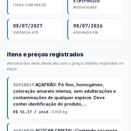
Eletrônico
ITENS COM PREÇO
MODALIDADE
08/07/2027
08/07/2026
VIGÊNCIA ATÉ
ASSINADA EM
Itens e preços registrados
Amostra dos itens desta ata com o preço unitário registrado no
PNCP.
#6918819
AÇAFRÃO: Pó fino, homogêneo,
coloração amarelo intensa, sem adulterações e
contaminações de qualquer espécie. Deve
conter identificação do produto,...
R$ 51,37 / unid.
·
3.000 kg
#6918820
AÇÚCAR CRISTAL: Contendo sacarose