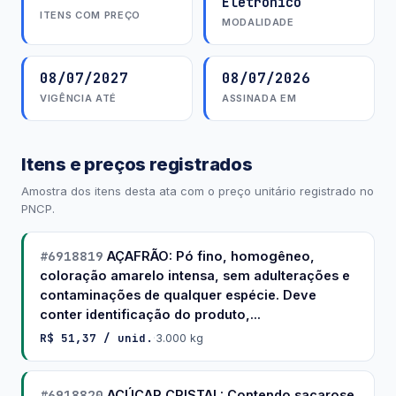
Eletrônico
ITENS COM PREÇO
MODALIDADE
08/07/2027
08/07/2026
VIGÊNCIA ATÉ
ASSINADA EM
Itens e preços registrados
Amostra dos itens desta ata com o preço unitário registrado no
PNCP.
#6918819
AÇAFRÃO: Pó fino, homogêneo,
coloração amarelo intensa, sem adulterações e
contaminações de qualquer espécie. Deve
conter identificação do produto,...
R$ 51,37 / unid.
·
3.000 kg
#6918820
AÇÚCAR CRISTAL: Contendo sacarose