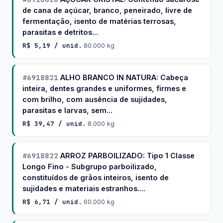
de cana de açúcar, branco, peneirado, livre de
fermentação, isento de matérias terrosas,
parasitas e detritos...
R$ 5,19 / unid.
·
80.000 kg
#6918821
ALHO BRANCO IN NATURA: Cabeça
inteira, dentes grandes e uniformes, firmes e
com brilho, com ausência de sujidades,
parasitas e larvas, sem...
R$ 39,47 / unid.
·
8.000 kg
#6918822
ARROZ PARBOILIZADO: Tipo 1 Classe
Longo Fino - Subgrupo parboilizado,
constituídos de grãos inteiros, isento de
sujidades e materiais estranhos....
R$ 6,71 / unid.
·
60.000 kg