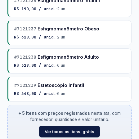
#7121236
Esfigmomanômetro Infantil
R$ 190,00 / unid.
·
2 un
#7121237
Esfigmomanômetro Obeso
R$ 328,00 / unid.
·
2 un
#7121238
Esfigmomanômetro Adulto
R$ 329,00 / unid.
·
6 un
#7121239
Estetoscópio infantil
R$ 348,00 / unid.
·
6 un
+ 5 itens com preços registrados
nesta ata, com
fornecedor, quantidade e valor unitário.
Ver todos os itens, grátis