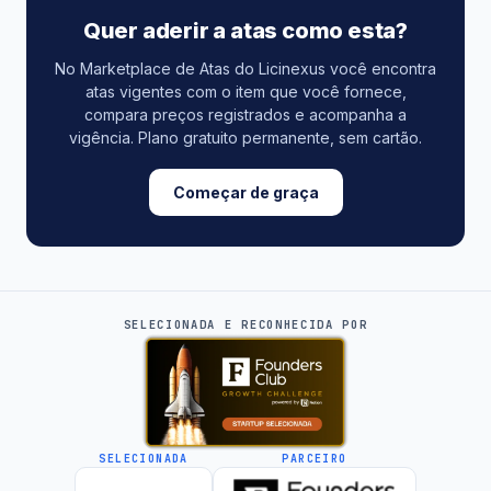
Quer aderir a atas como esta?
No Marketplace de Atas do Licinexus você encontra
atas vigentes com o item que você fornece,
compara preços registrados e acompanha a
vigência. Plano gratuito permanente, sem cartão.
Começar de graça
SELECIONADA E RECONHECIDA POR
SELECIONADA
PARCEIRO