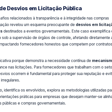
de Desvios em Licitação Pública
afios relacionados à transparência e à integridade nas compras
igação revelou um esquema preocupante de
desvios em licitaç
es
destinados a eventos governamentais. Este caso exemplifica
 sob a supervisão de órgãos de controle, afetando diretamente 
 e impactando fornecedores honestos que competem por contrato
icativa porque demonstra a necessidade contínua de
mecanism
nce nas licitações. Para fornecedores que trabalham com o seto
vios ocorrem é fundamental para proteger sua reputação e evit
irregulares.
o, identifica os envolvidos, explora as metodologias utilizadas pa
orientações práticas para empresas que desejam manter-se alinh
s públicas e compras governamentais.