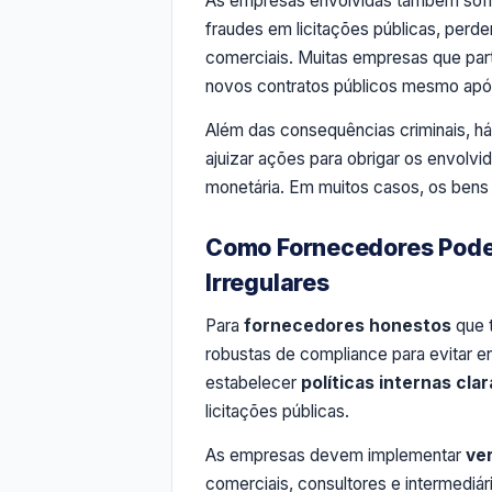
As empresas envolvidas também so
fraudes em licitações públicas, perd
comerciais. Muitas empresas que par
novos contratos públicos mesmo apó
Além das consequências criminais, h
ajuizar ações para obrigar os envolvi
monetária. Em muitos casos, os bens
Como Fornecedores Podem
Irregulares
Para
fornecedores honestos
que t
robustas de compliance para evitar e
estabelecer
políticas internas clar
licitações públicas.
As empresas devem implementar
ve
comerciais, consultores e intermediá