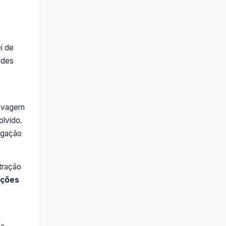
i de
udes
lavagem
olvido.
rigação
tração
nções