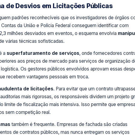
 de Desvios em Licitações Públicas
eguem padrões reconhecíveis que os investigadores de órgãos 
de Contas da União e Polícia Federal conseguem identificar com
 2,3 milhões desviados em eventos, o esquema envolvia
manipu
e várias técnicas sofisticadas.
é a
superfaturamento de serviços
, onde fornecedores contr
uperiores aos preços de mercado para serviços de organização d
logística. Os gestores públicos envolvidos aprovam essas des
que recebem vantagens pessoais em troca.
audulenta de licitações
. Para evitar que um contrato ultrapass
auditorias mais rigorosas, os responsáveis dividem um projeto g
 limite de fiscalização mais intensiva. Isso permite que empres
os sem competição real.
asmas
também é frequente. Empresas de fachada são criadas
ntos de contratos públicos, mas nunca entregam os serviços