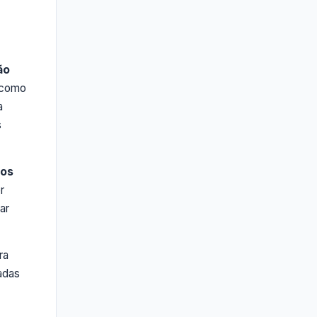
ão
 como
a
s
os
r
ar
ra
adas