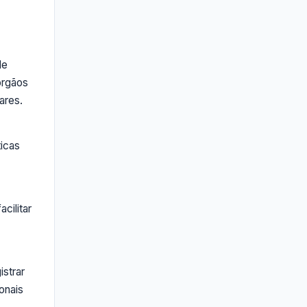
de
órgãos
ares.
icas
cilitar
strar
onais