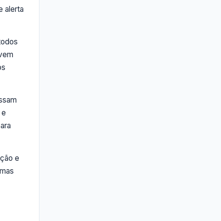
 alerta
todos
evem
os
ossam
 e
para
ação e
emas