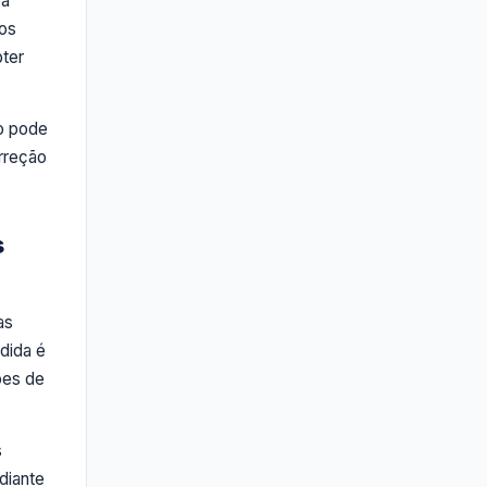
 a
ros
ter
co pode
orreção
s
as
dida é
ões de
s
diante