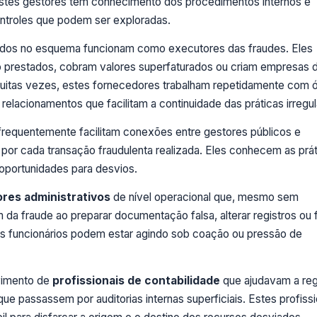
 Estes gestores têm conhecimento dos procedimentos internos e
ontroles que podem ser exploradas.
dos no esquema funcionam como executores das fraudes. Eles
ão prestados, cobram valores superfaturados ou criam empresas 
uitas vezes, estes fornecedores trabalham repetidamente com 
elacionamentos que facilitam a continuidade das práticas irregul
requentemente facilitam conexões entre gestores públicos e
or cada transação fraudulenta realizada. Eles conhecem as prát
oportunidades para desvios.
ores administrativos
de nível operacional que, mesmo sem
m da fraude ao preparar documentação falsa, alterar registros ou fa
es funcionários podem estar agindo sob coação ou pressão de
lvimento de
profissionais de contabilidade
que ajudavam a regi
ue passassem por auditorias internas superficiais. Estes profissi