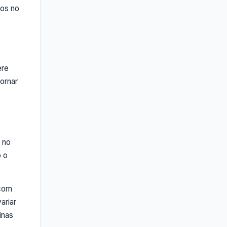
dos no
ere
ornar
 no
o o
 com
ariar
inas