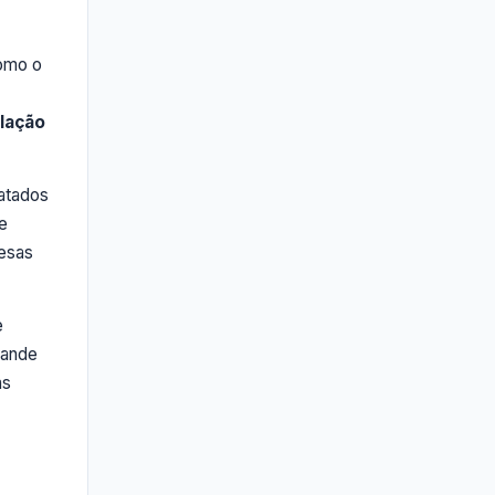
como o
lação
atados
e
pesas
e
rande
as