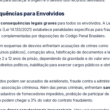
 para disfarçar a origem e o destino dos recursos desviados.
quências para Envolvidos
m
consequências legais graves
para todos os envolvidos. A Le
os (Lei 14.133/2021) estabelece penalidades específicas para fra
ão complementadas por disposições do Código Penal Brasileiro.
em esquemas de desvios enfrentam acusações de crimes como
cursos públicos), corrupção ativa, falsificação de documentos e 
e 2 a 12 anos de prisão, dependendo da gravidade e do valor env
direitos políticos, inabilitação para exercer cargos públicos e ob
dos podem ser acusados de estelionato, fraude contra a adminis
e associação criminosa. Além das penas criminais, enfrentam
sa
dastros de fornecedores impedidos, proibição de participar de
ue podem chegar a 3% do valor do contrato fraudulento.