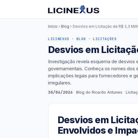
Início
›
Blog
› Desvios em Licitação de R$ 2,3 Mil
LICINEXUS · BLOG · LICITAÇÕES
Desvios em Licitação
Investigação revela esquema de desvios e
governamentais. Conheça os nomes dos e
implicações legais para fornecedores e g
irregulares.
30/06/2026
·
Blog do Ricardo Antunes
·
Licita
Desvios em Licitaç
Envolvidos e Impa