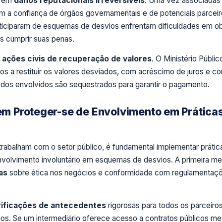
frem
danos reputacionais irreversíveis
. Uma vez associadas
em a confiança de órgãos governamentais e de potenciais parcei
ticiparam de esquemas de desvios enfrentam dificuldades em ob
s cumprir suas penas.
á
ações civis de recuperação de valores
. O Ministério Públi
dos a restituir os valores desviados, com acréscimo de juros e c
 dos envolvidos são sequestrados para garantir o pagamento.
 Proteger-se de Envolvimento em Prática
rabalham com o setor público, é fundamental implementar prátic
nvolvimento involuntário em esquemas de desvios. A primeira me
as
sobre ética nos negócios e conformidade com regulamentaç
rificações de antecedentes
rigorosas para todos os parceiro
rios. Se um intermediário oferece acesso a contratos públicos me