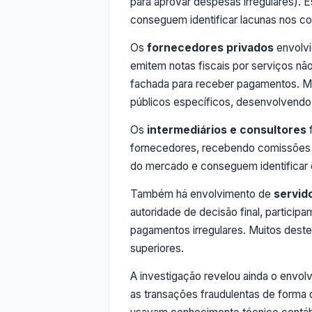
para aprovar despesas irregulares).
conseguem identificar lacunas nos c
Os
fornecedores privados
envolvi
emitem notas fiscais por serviços n
fachada para receber pagamentos. M
públicos específicos, desenvolvendo r
Os
intermediários e consultores
f
fornecedores, recebendo comissões p
do mercado e conseguem identificar 
Também há envolvimento de
servid
autoridade de decisão final, participa
pagamentos irregulares. Muitos dest
superiores.
A investigação revelou ainda o envo
as transações fraudulentas de forma q