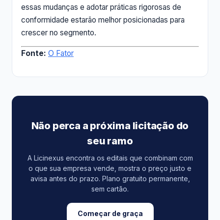
essas mudanças e adotar práticas rigorosas de
conformidade estarão melhor posicionadas para
crescer no segmento.
Fonte:
O Fator
Não perca a próxima licitação do
seu ramo
A Licinexus encontra os editais que combinam com
o que sua empresa vende, mostra o preço justo e
avisa antes do prazo. Plano gratuito permanente,
sem cartão.
Começar de graça