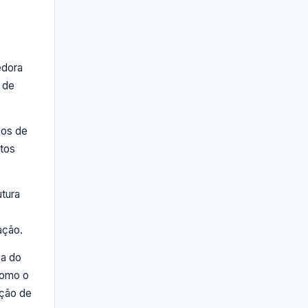
edora
 de
dos de
stos
utura
ação.
ça do
como o
ação de