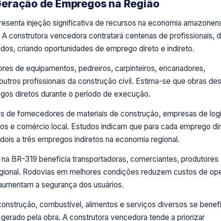
Geração de Empregos na Região
resenta injeção significativa de recursos na economia amazonen
s. A construtora vencedora contratará centenas de profissionais,
dos, criando oportunidades de emprego direto e indireto.
res de equipamentos, pedreiros, carpinteiros, encanadores,
 outros profissionais da construção civil. Estima-se que obras de
gos diretos durante o período de execução.
s de fornecedores de materiais de construção, empresas de logí
os e comércio local. Estudos indicam que para cada emprego di
ois a três empregos indiretos na economia regional.
ia na BR-319 beneficia transportadoras, comerciantes, produtores
 regional. Rodovias em melhores condições reduzem custos de op
umentam a segurança dos usuários.
construção, combustível, alimentos e serviços diversos se benef
erado pela obra. A construtora vencedora tende a priorizar