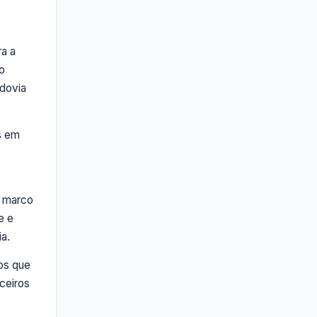
a a
o
odovia
s em
o marco
e e
ia.
cos que
ceiros