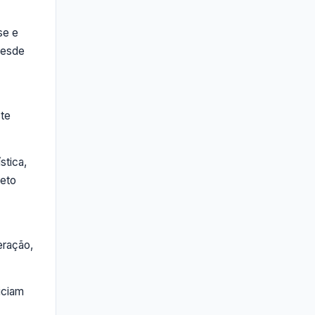
se e
 desde
ste
stica,
reto
eração,
iciam