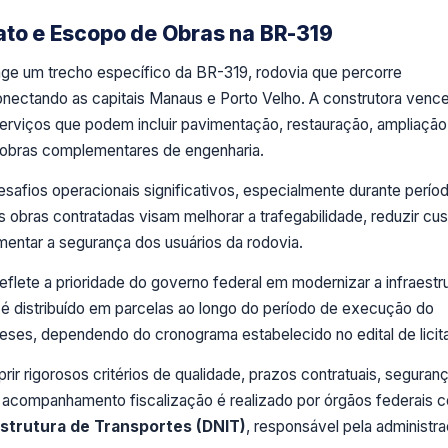
ato e Escopo de Obras na BR-319
ge um trecho específico da BR-319, rodovia que percorre
ectando as capitais Manaus e Porto Velho. A construtora venc
erviços que podem incluir pavimentação, restauração, ampliação
 obras complementares de engenharia.
safios operacionais significativos, especialmente durante perío
 obras contratadas visam melhorar a trafegabilidade, reduzir cu
mentar a segurança dos usuários da rodovia.
eflete a prioridade do governo federal em modernizar a infraestr
r é distribuído em parcelas ao longo do período de execução do
eses, dependendo do cronograma estabelecido no edital de licit
r rigorosos critérios de qualidade, prazos contratuais, seguran
O acompanhamento fiscalização é realizado por órgãos federais 
strutura de Transportes (DNIT)
, responsável pela administr