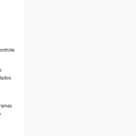
ontrole
s
clados
gramas
e