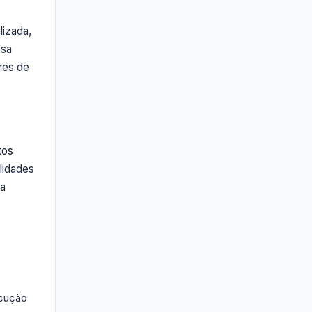
lizada,
esa
res de
tos
alidades
na
ecução