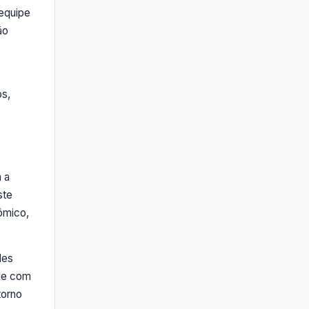
 equipe
ão
os,
 a
ste
ômico,
des
ade com
torno