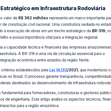
 Estratégico em Infraestrutura Rodoviária
no valor de
R$ 362 milhões
representa um marco importante par
de construção civil nacional. Uma construtora sediada no estad
nado à execução de obras em um trecho estratégico da
BR-319
, r
lho e possui importância vital para a integração regional.
ia a capacidade técnica e financeira das empresas amazonense
aestrutura. A BR-319 é uma via de circulação essencial para o
integração econômica entre estados da região Norte.
 critérios estabelecidos pela
Lei 14.133
/2021
, que modernizou 
icas no Brasil. O processo garante transparência, competitividad
ederais destinados ao desenvolvimento de infraestrutura rodoviár
 é fundamental para fornecedores, construtoras e gestores públi
s de engenharia. Este artigo analisa os aspectos técnicos, finan
 impactos para a região amazônica.