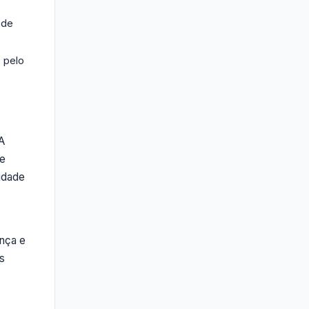
 de
 pelo
A
de
idade
ança e
s