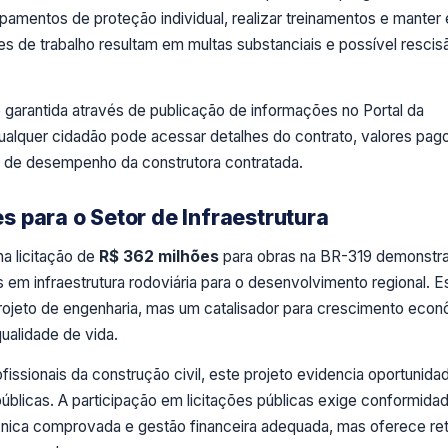
pamentos de proteção individual, realizar treinamentos e manter
es de trabalho resultam em multas substanciais e possível rescis
é garantida através de publicação de informações no Portal da
alquer cidadão pode acessar detalhes do contrato, valores pag
 de desempenho da construtora contratada.
 para o Setor de Infraestrutura
na licitação de
R$ 362 milhões
para obras na BR-319 demonstra
 em infraestrutura rodoviária para o desenvolvimento regional. E
rojeto de engenharia, mas um catalisador para crescimento econ
ualidade de vida.
fissionais da construção civil, este projeto evidencia oportunida
públicas. A participação em licitações públicas exige conformid
écnica comprovada e gestão financeira adequada, mas oferece re