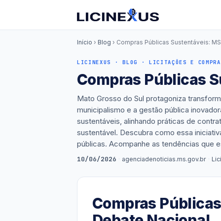
Início
›
Blog
› Compras Públicas Sustentáveis: MS
LICINEXUS · BLOG · LICITAÇÕES E COMPRA
Compras Públicas S
Mato Grosso do Sul protagoniza transform
municipalismo e a gestão pública inovador
sustentáveis, alinhando práticas de cont
sustentável. Descubra como essa iniciati
públicas. Acompanhe as tendências que est
10/06/2026
·
agenciadenoticias.ms.gov.br
·
Li
Compras Públicas
Debate Nacional