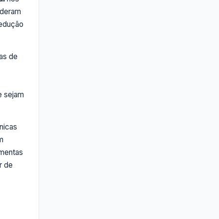
sideram
redução
as de
e sejam
nicas
m
amentas
r de