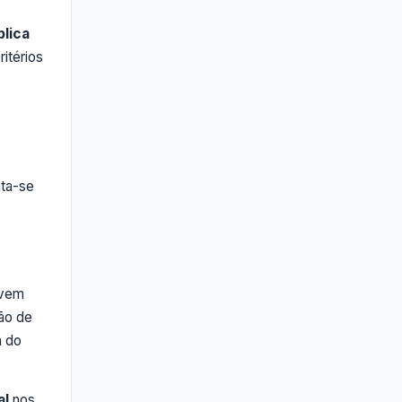
lica
itérios
nta-se
rvem
ção de
m do
al
nos