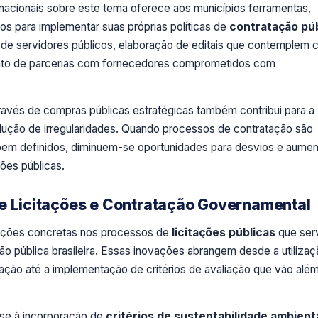
s nacionais sobre este tema oferece aos municípios ferramentas,
s para implementar suas próprias políticas de
contratação púb
o de servidores públicos, elaboração de editais que contemplem cr
mento de parcerias com fornecedores comprometidos com
ravés de compras públicas estratégicas também contribui para a
ução de irregularidades. Quando processos de contratação são
s bem definidos, diminuem-se oportunidades para desvios e aume
ções públicas.
de Licitações e Contratação Governamental
ações concretas nos processos de
licitações públicas
que se
o pública brasileira. Essas inovações abrangem desde a utiliza
ação até a implementação de critérios de avaliação que vão alé
-se à incorporação de
critérios de sustentabilidade ambient