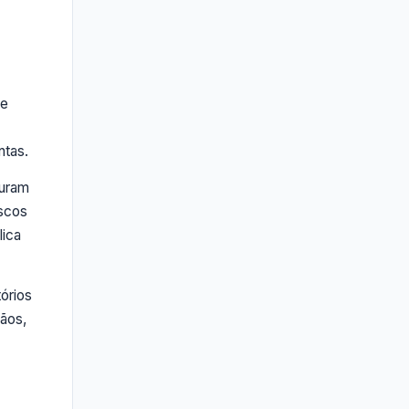
 e
ntas.
turam
iscos
lica
órios
dãos,