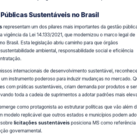
úblicas Sustentáveis no Brasil
s
representam um dos pilares mais importantes da gestão públic
 vigência da Lei 14.133/2021, que modernizou o marco legal de
 no Brasil. Esta legislação abriu caminho para que órgãos
sustentabilidade ambiental, responsabilidade social e eficiência
ntratação.
missos internacionais de desenvolvimento sustentável, reconhec
 um instrumento poderoso para induzir mudanças no mercado. 
res com práticas sustentáveis, criam demanda por produtos e se
ivando toda a cadeia de suprimentos a adotar padrões mais elev
merge como protagonista ao estruturar políticas que vão além d
m modelo replicável que outros estados e municípios podem adot
l sobre
licitações sustentáveis
posiciona MS como referência
tação governamental.