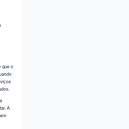
a
e que o
Quando
rviços
ados.
a
ar. A
 em