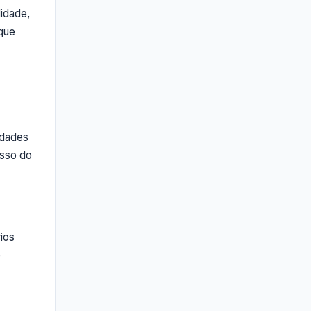
lidade,
 que
idades
osso do
ios
o