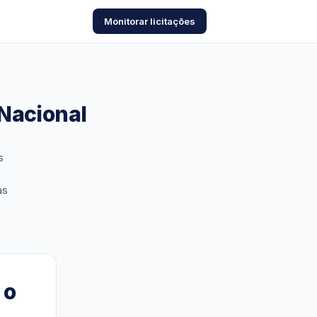
Monitorar licitações
Nacional
s
as
 o