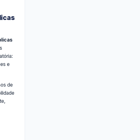
licas
licas
s
tória:
ões e
sos de
ilidade
te,