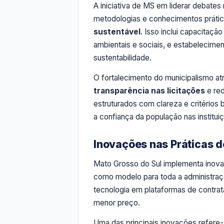
A iniciativa de MS em liderar debate
metodologias e conhecimentos prático
sustentável
. Isso inclui capacitaçã
ambientais e sociais, e estabeleci
sustentabilidade.
O fortalecimento do municipalismo at
transparência nas licitações
e red
estruturados com clareza e critério
a confiança da população nas institui
Inovações nas Práticas 
Mato Grosso do Sul implementa inov
como modelo para toda a administraçã
tecnologia em plataformas de contrat
menor preço.
Uma das principais inovações refere