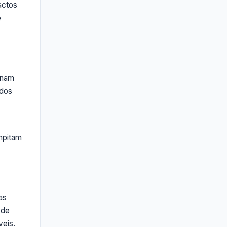
actos
e
rnam
ados
mpitam
as
 de
veis.