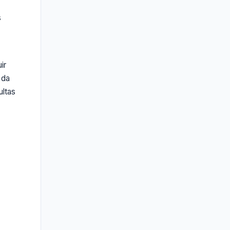
s
ir
 da
ultas