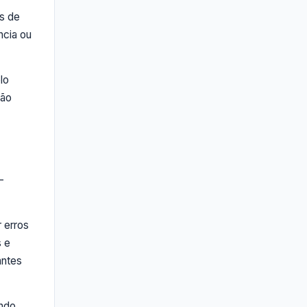
és de
ncia ou
lo
são
-
 erros
s e
antes
ndo