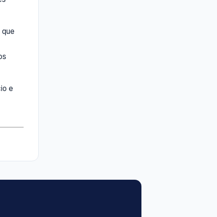
s que
os
io e