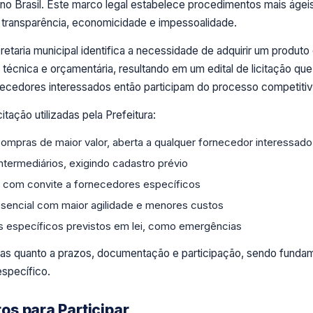
s no Brasil. Este marco legal estabelece procedimentos mais ágei
e transparência, economicidade e impessoalidade.
taria municipal identifica a necessidade de adquirir um produto
técnica e orçamentária, resultando em um edital de licitação que
ornecedores interessados então participam do processo competitiv
tação utilizadas pela Prefeitura:
mpras de maior valor, aberta a qualquer fornecedor interessado
ntermediários, exigindo cadastro prévio
com convite a fornecedores específicos
esencial com maior agilidade e menores custos
 específicos previstos em lei, como emergências
ias quanto a prazos, documentação e participação, sendo funda
específico.
s para Participar