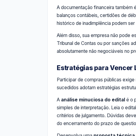
A documentação financeira também é c
balanços contábeis, certidões de dé
histórico de inadimplência podem ser
Além disso, sua empresa não pode est
Tribunal de Contas ou por sanções adm
absolutamente não negociáveis no pr
Estratégias para Vencer 
Participar de compras públicas exig
sucedidos adotam estratégias estrut
A
análise minuciosa do edital
é o 
simples de interpretação. Leia o edit
critérios de julgamento. Dúvidas dev
do encerramento do prazo de questi
Desenvolva uma
proposta técnica