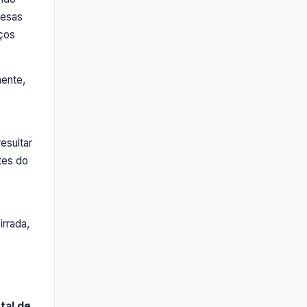
resas
ços
mente,
esultar
tes do
irrada,
tal de