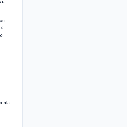
s e
 ou
 é
o.
mental