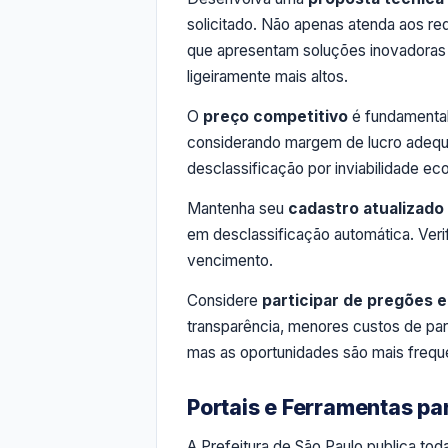
solicitado. Não apenas atenda aos re
que apresentam soluções inovadora
ligeiramente mais altos.
O
preço competitivo
é fundamental,
considerando margem de lucro adequ
desclassificação por inviabilidade e
Mantenha seu
cadastro atualizado
em desclassificação automática. Ver
vencimento.
Considere
participar de pregões e
transparência, menores custos de par
mas as oportunidades são mais frequ
Portais e Ferramentas p
A Prefeitura de São Paulo publica tod