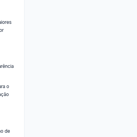
aiores
or
arência
ara o
tação
ão de