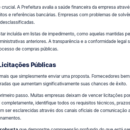
rucial. A Prefeitura avalia a saúde financeira da empresa atrav
bitos e referências bancárias. Empresas com problemas de solvê
 desclassificadas.
ar incluída em listas de impedimento, como aquelas mantidas pe
inistrativas anteriores. A transparência e a conformidade legal 
ocesso de compras públicas.
Licitações Públicas
e mais que simplesmente enviar uma proposta. Fornecedores bem
uradas que aumentam significativamente suas chances de êxito.
primeiro passo. Muitas empresas deixam de vencer licitações por
al completamente, identifique todos os requisitos técnicos, prazo
em ser esclarecidas através dos canais oficiais de comunicação 
onamentos.
 robusta
que demonstre compreensão profundo do que está se