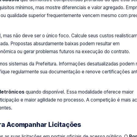
quisitos mínimos, mas mostre diferenciais e valor agregado. Emp
s ou qualidade superior frequentemente vencem mesmo com pre
 mas não deve ser o único foco. Calcule seus custos realistica
ada. Propostas absurdamente baixas podem resultar em
conômica ou gerar problemas futuros na execução do contrato.
nos sistemas da Prefeitura. Informações desatualizadas podem r
ifique regularmente sua documentação e renove certificações an
letrônicos
quando disponível. Essa modalidade oferece maior
ticipação e maior agilidade no processo. A competição é mais ac
entes.
ara Acompanhar Licitações
as as suas licitações em portais oficiais de acesso público. O
Por