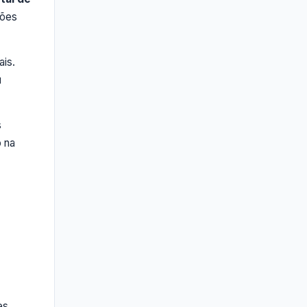
gões
ais.
u
s
o na
es