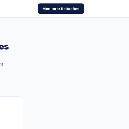
Monitorar licitações
es
ra