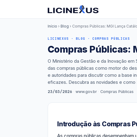
Início
›
Blog
› Compras Públicas: MGI Lança Catálo
LICINEXUS · BLOG · COMPRAS PÚBLICAS
Compras Públicas: M
O Ministério da Gestão e da Inovação em 
das compras públicas como motor do desen
e autoridades para discutir como a base i
eficazes. Descubra as novidades e como s
23/03/2026
·
www.gov.br
·
Compras Públicas
Introdução às Compras P
As compras públicas desempenham u