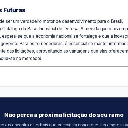
s Futuras
de ser um verdadeiro motor de desenvolvimento para o Brasil,
o Catálogo da Base Industrial de Defesa. À medida que mais em
s, espera-se que a economia nacional se fortaleça e que a inovaç
o governo. Para os fornecedores, é essencial se manter informad
ente das licitações, aproveitando as vantagens que elas oferecem
aque-se no mercado!
Não perca a próxima licitação do seu ramo
inexus encontra os editais que combinam com o que sua empresa 