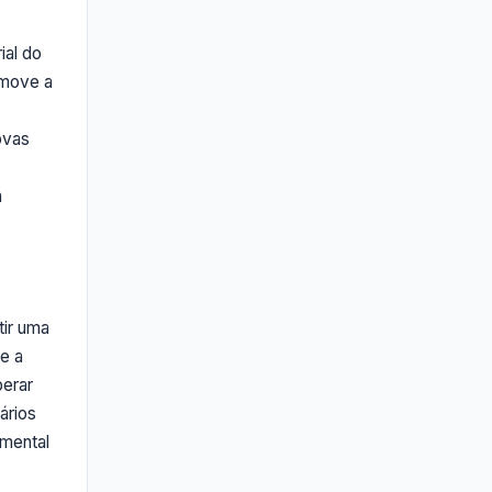
ial do
omove a
ovas
à
tir uma
e a
perar
ários
amental