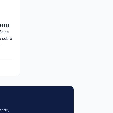
presas
ão se
o sobre
.
vende,