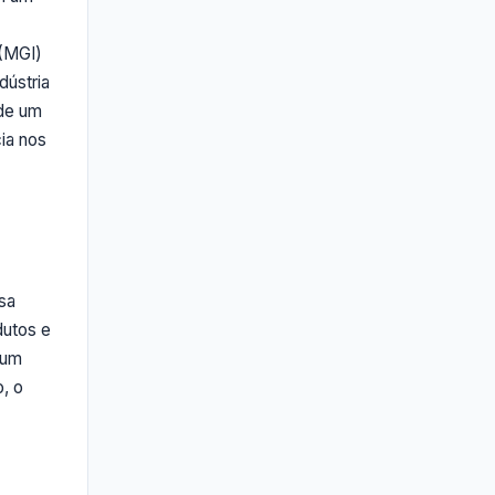
 (MGI)
ústria
 de um
ia nos
sa
dutos e
 um
, o