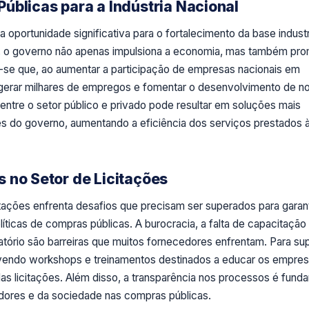
úblicas para a Indústria Nacional
portunidade significativa para o fortalecimento da base industr
ais, o governo não apenas impulsiona a economia, mas também pr
-se que, ao aumentar a participação de empresas nacionais em
sa gerar milhares de empregos e fomentar o desenvolvimento de n
 entre o setor público e privado pode resultar em soluções mais
s do governo, aumentando a eficiência dos serviços prestados 
 no Setor de Licitações
itações enfrenta desafios que precisam ser superados para garan
icas de compras públicas. A burocracia, a falta de capacitação 
atório são barreiras que muitos fornecedores enfrentam. Para su
vendo workshops e treinamentos destinados a educar os empres
as licitações. Além disso, a transparência nos processos é fund
edores e da sociedade nas compras públicas.