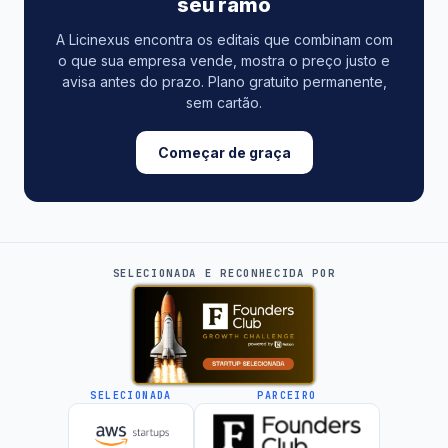
seu ramo
A Licinexus encontra os editais que combinam com
o que sua empresa vende, mostra o preço justo e
avisa antes do prazo. Plano gratuito permanente,
sem cartão.
Começar de graça
SELECIONADA E RECONHECIDA POR
SELECIONADA
PARCEIRO