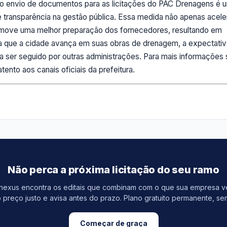
r o envio de documentos para as licitações do PAC Drenagens é 
 e transparência na gestão pública. Essa medida não apenas acele
omove uma melhor preparação dos fornecedores, resultando em
da que a cidade avança em suas obras de drenagem, a expectativ
a ser seguido por outras administrações. Para mais informações
atento aos canais oficiais da prefeitura.
Não perca a próxima licitação do seu ramo
inexus encontra os editais que combinam com o que sua empresa 
 preço justo e avisa antes do prazo. Plano gratuito permanente, se
Começar de graça