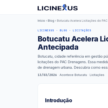
Início
›
Blog
› Botucatu Acelera Licitações do P
LICINEXUS · BLOG · LICITAÇÕES
Botucatu Acelera L
Antecipada
Botucatu, cidade referência em gestão púb
licitações do PAC Drenagens. Essa medida v
de drenagem urbana. Descubra como essa 
13/03/2026
·
Acontece Botucatu
·
Licitações
Introdução