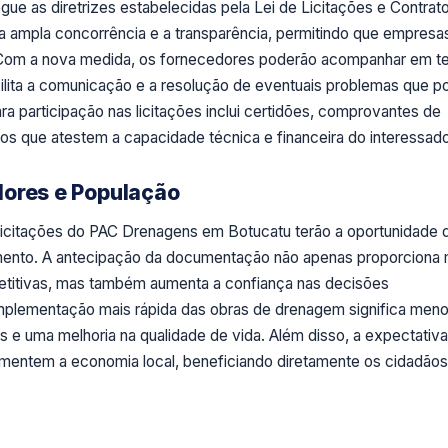
gue as diretrizes estabelecidas pela Lei de Licitações e Contrat
a ampla concorrência e a transparência, permitindo que empresa
r. Com a nova medida, os fornecedores poderão acompanhar em 
cilita a comunicação e a resolução de eventuais problemas que 
a participação nas licitações inclui certidões, comprovantes de
tos que atestem a capacidade técnica e financeira do interessado
dores e População
licitações do PAC Drenagens em Botucatu terão a oportunidade 
ento. A antecipação da documentação não apenas proporciona 
etitivas, mas também aumenta a confiança nas decisões
 implementação mais rápida das obras de drenagem significa men
 e uma melhoria na qualidade de vida. Além disso, a expectativ
entem a economia local, beneficiando diretamente os cidadãos