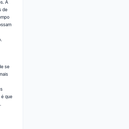
os. A
s de
tempo
possam
.
de se
mais
os
a é que
.