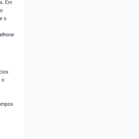
os. Em
do
r o
elhorar
cios
e o
tempos