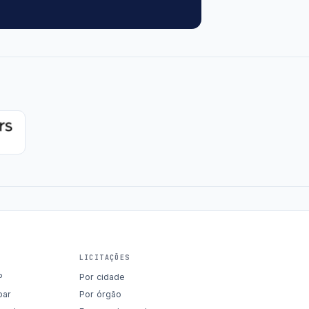
LICITAÇÕES
P
Por cidade
par
Por órgão