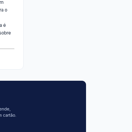
um
ra o
a é
 sobre
vende,
m cartão.