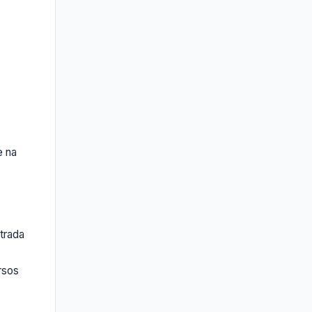
e na
trada
rsos