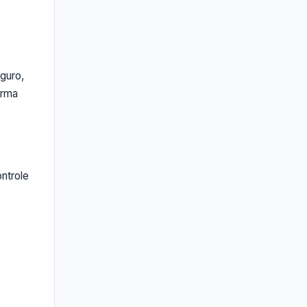
guro,
orma
ontrole