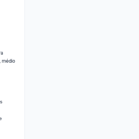
ra
, médio
os
e