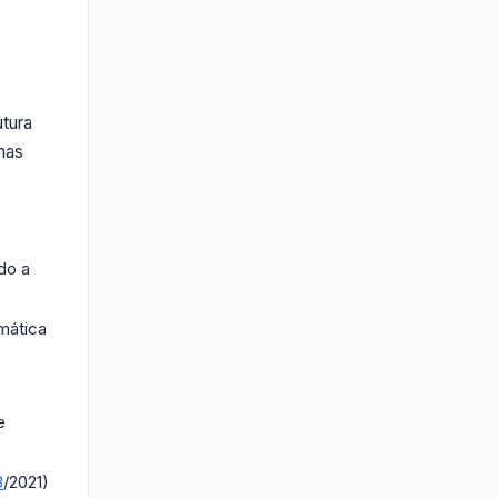
utura
mas
do a
mática
e
3
/2021)