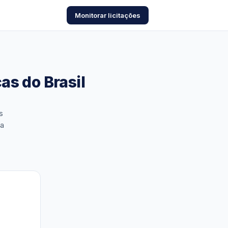
Monitorar licitações
as do Brasil
s
ia