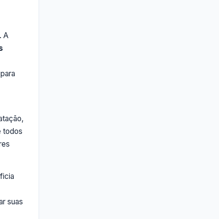
. A
s
 para
atação,
e todos
res
ficia
ar suas