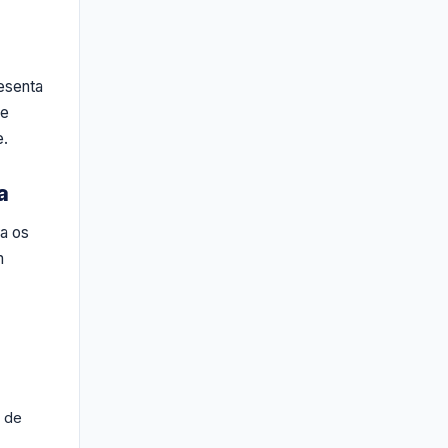
resenta
de
e.
a
ra os
m
s de