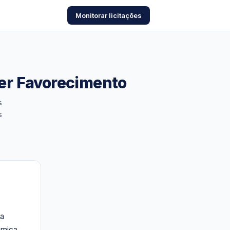
Monitorar licitações
er Favorecimento
s
s
ca
êmica