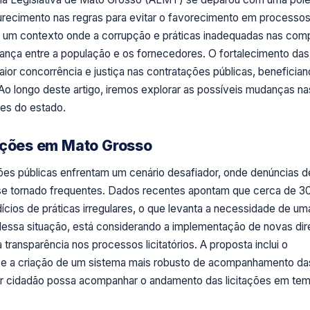
recimento nas regras para evitar o favorecimento em processo
em um contexto onde a corrupção e práticas inadequadas nas com
nça entre a população e os fornecedores. O fortalecimento das
ior concorrência e justiça nas contratações públicas, beneficia
Ao longo deste artigo, iremos explorar as possíveis mudanças na
ões do estado.
tações em Mato Grosso
ões públicas enfrentam um cenário desafiador, onde denúncias d
 se tornado frequentes. Dados recentes apontam que cerca de 
dícios de práticas irregulares, o que levanta a necessidade de um
essa situação, está considerando a implementação de novas dir
transparência nos processos licitatórios. A proposta inclui o
as e a criação de um sistema mais robusto de acompanhamento da
er cidadão possa acompanhar o andamento das licitações em te