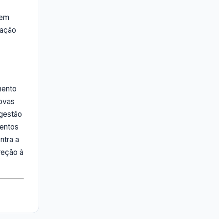
 em
lação
mento
novas
 gestão
tentos
ntra a
reção à