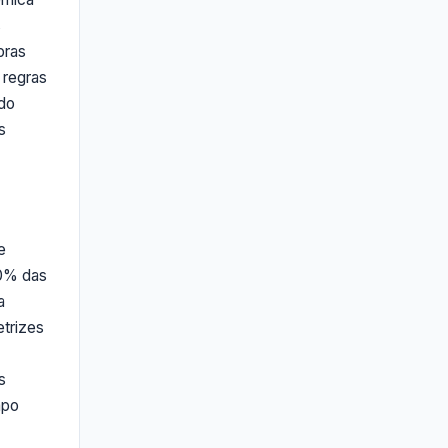
s
pras
 regras
ndo
s
e
30% das
a
etrizes
s
mpo