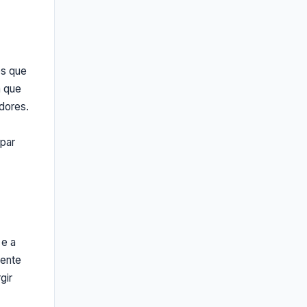
os que
á que
dores.
par
 e a
iente
gir