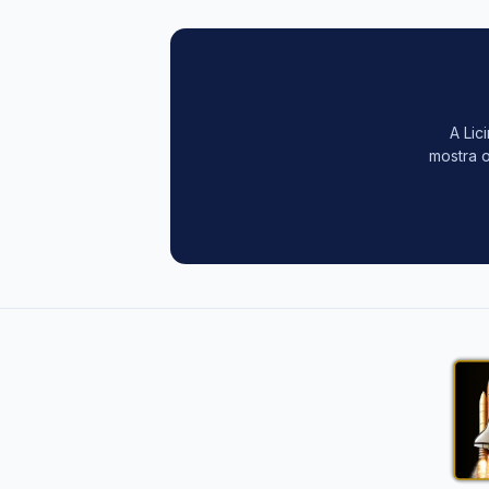
A Lic
mostra o