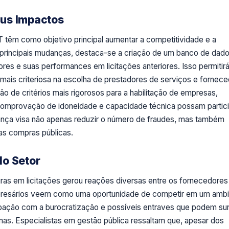
eus Impactos
 têm como objetivo principal aumentar a competitividade e a
as principais mudanças, destaca-se a criação de um banco de dad
es e suas performances em licitações anteriores. Isso permitir
 mais criteriosa na escolha de prestadores de serviços e fornece
o de critérios mais rigorosos para a habilitação de empresas,
comprovação de idoneidade e capacidade técnica possam partici
dança visa não apenas reduzir o número de fraudes, mas também
as compras públicas.
do Setor
as em licitações gerou reações diversas entre os fornecedores
mpresários veem como uma oportunidade de competir em um amb
pação com a burocratização e possíveis entraves que podem sur
s. Especialistas em gestão pública ressaltam que, apesar dos