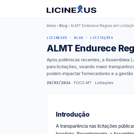
Início
›
Blog
› ALMT Endurece Regras em Licitaçõ
LICINEXUS · BLOG · LICITAÇÕES
ALMT Endurece Regr
Após polêmicas recentes, a Assembleia L
para licitações, visando maior transpar
podem impactar fornecedores e a gestão p
20/03/2026
·
FOCO MT
·
Licitações
Introdução
A transparência nas licitações públi
brasileira. Recentemente, a Assembl