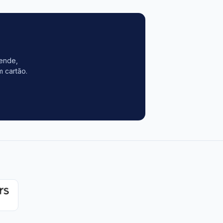
vende,
m cartão.