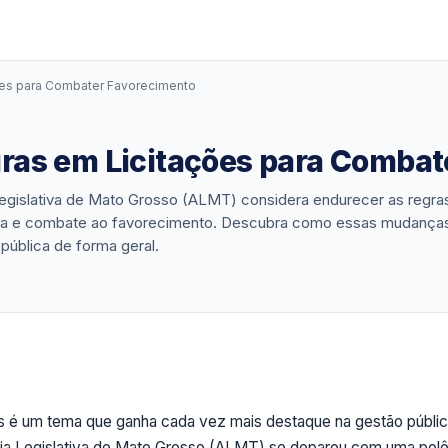
es para Combater Favorecimento
as em Licitações para Combat
egislativa de Mato Grosso (ALMT) considera endurecer as regra
ência e combate ao favorecimento. Descubra como essas mudança
ública de forma geral.
cas é um tema que ganha cada vez mais destaque na gestão públi
eia Legislativa de Mato Grosso (ALMT) se deparou com uma pol